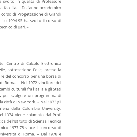
 svolto in qualità di Professore
ssa facoltà. – Dall’anno accademico
l corso di Progettazione di Grandi
mico 1994-95 ha svolto il corso di
tecnico di Bari. –
el Centro di Calcolo Elettronico
vile, sottosezione Edile, presso la
itore del concorso per una borsa di
 di Roma. – Nel 1972 vincitore del
i culturali fra l’Italia e gli Stati
le, per svolgere un programma di
la città di New York. – Nel 1973 gli
neria della Columbia University,
Nel 1974 viene chiamato dal Prof.
ica dell’Istituto di Scienza Tecnica
emico 1977-78 vince il concorso di
’Università di Roma. – Dal 1978 è