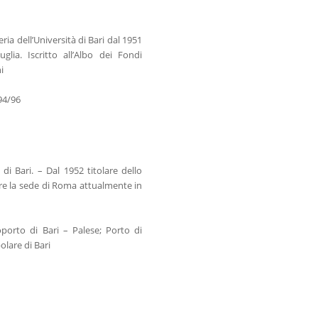
ria dell’Università di Bari dal 1951
glia. Iscritto all’Albo dei Fondi
i
494/96
di Bari. – Dal 1952 titolare dello
pre la sede di Roma attualmente in
oporto di Bari – Palese; Porto di
lare di Bari