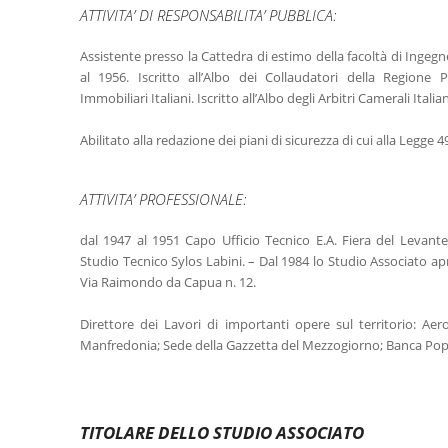
ATTIVITA’ DI RESPONSABILITA’ PUBBLICA:
Assistente presso la Cattedra di estimo della facoltà di Ingegne
al 1956. Iscritto all’Albo dei Collaudatori della Regione Pu
Immobiliari Italiani. Iscritto all’Albo degli Arbitri Camerali Italian
Abilitato alla redazione dei piani di sicurezza di cui alla Legge 
ATTIVITA’ PROFESSIONALE:
dal 1947 al 1951 Capo Ufficio Tecnico E.A. Fiera del Levante 
Studio Tecnico Sylos Labini. – Dal 1984 lo Studio Associato a
Via Raimondo da Capua n. 12.
Direttore dei Lavori di importanti opere sul territorio: Aer
Manfredonia; Sede della Gazzetta del Mezzogiorno; Banca Popo
TITOLARE DELLO STUDIO ASSOCIATO