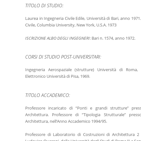
TITOLO DI STUDIO:
Laurea in Ingegneria Civile Edile, Università di Bari, anno 1971
Civile, Columbia University, New York, U.S.A. 1973
ISCRIZIONE ALBO DEGLI INGEGNERI
: Bari n. 1574, anno 1972.
CORSI DI STUDIO POST-UNIVERSITARI:
Ingegneria Aerospaziale (strutture) Università di Roma,
Elettronico Università di Pisa, 1969.
TITOLO ACCADEMICO:
Professore incaricato di “Ponti e grandi strutture” pres
Architettura. Professore di “Tipologia Strutturale” presso
Architettura, nell’Anno Accademico 1994/95.
Professore di Laboratorio di Costruzioni di Architettura 2 
Ludovico Quaroni, della Università degli Studi di Roma “La Sa