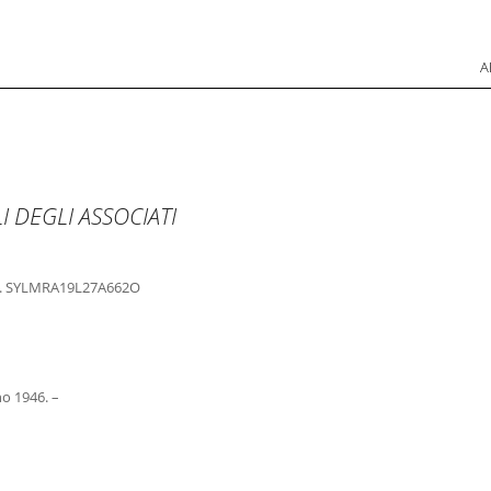
INGEGNERI E ARCHITETTI ASSOCIATI Srl
Skip to 
A
I DEGLI ASSOCIATI
 C.F. SYLMRA19L27A662O
no 1946. –