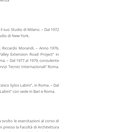
il suo Studio di Milano. – Dal 1972
tudio di New York.
f. Riccardo Morandi. – Anno 1976,
Valley Extension Road Project” in
oma. – Dal 1977 al 1979, consulente
ervizi Tecnici Internazionali” Roma.
ncesco Sylos Labini”, in Roma. – Dal
 Labini” con sede in Bari e Roma.
volto le esercitazioni al corso di
ni presso la Facoltà di Architettura