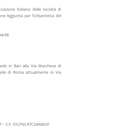
ciazione Italiana delle Società di
e Aggiunta per l’Urbanistica del
494/96
ede in Bari alla Via Marchese di
sede di Roma attualmente in Via
947 – C.F. SYLFNC47C24A662V