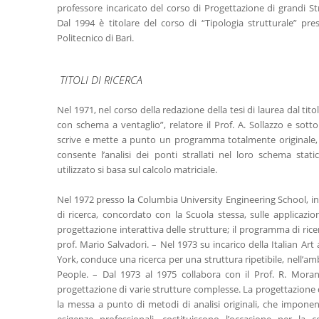
professore incaricato del corso di Progettazione di grandi Str
Dal 1994 è titolare del corso di “Tipologia strutturale” pre
Politecnico di Bari.
TITOLI DI RICERCA
Nel 1971, nel corso della redazione della tesi di laurea dal tit
con schema a ventaglio”, relatore il Prof. A. Sollazzo e sotto
scrive e mette a punto un programma totalmente originale, p
consente l’analisi dei ponti strallati nel loro schema stati
utilizzato si basa sul calcolo matriciale.
Nel 1972 presso la Columbia University Engineering School,
di ricerca, concordato con la Scuola stessa, sulle applicazion
progettazione interattiva delle strutture; il programma di rice
prof. Mario Salvadori. – Nel 1973 su incarico della Italian 
York, conduce una ricerca per una struttura ripetibile, nell’a
People. – Dal 1973 al 1975 collabora con il Prof. R. Moran
progettazione di varie strutture complesse. La progettazione di 
la messa a punto di metodi di analisi originali, che impone
esigenze professionali, costituiscono l’occasione per la