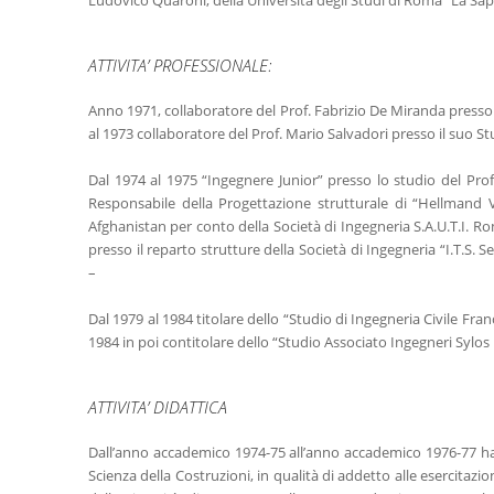
ATTIVITA’ PROFESSIONALE:
Anno 1971, collaboratore del Prof. Fabrizio De Miranda presso 
al 1973 collaboratore del Prof. Mario Salvadori presso il suo S
Dal 1974 al 1975 “Ingegnere Junior” presso lo studio del Pro
Responsabile della Progettazione strutturale di “Hellmand 
Afghanistan per conto della Società di Ingegneria S.A.U.T.I. R
presso il reparto strutture della Società di Ingegneria “I.T.S. S
–
Dal 1979 al 1984 titolare dello “Studio di Ingegneria Civile Fra
1984 in poi contitolare dello “Studio Associato Ingegneri Sylos
ATTIVITA’ DIDATTICA
Dall’anno accademico 1974-75 all’anno accademico 1976-77 ha s
Scienza della Costruzioni, in qualità di addetto alle esercitazio