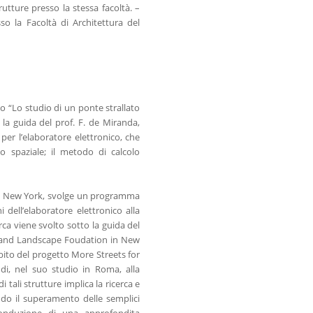
utture presso la stessa facoltà. –
sso la Facoltà di Architettura del
olo “Lo studio di un ponte strallato
 la guida del prof. F. de Miranda,
er l’elaboratore elettronico, che
co spaziale; il metodo di calcolo
 in New York, svolge un programma
i dell’elaboratore elettronico alla
rca viene svolto sotto la guida del
Art and Landscape Foudation in New
mbito del progetto More Streets for
di, nel suo studio in Roma, alla
tali strutture implica la ricerca e
ndo il superamento delle semplici
 conduzione di una approfondita