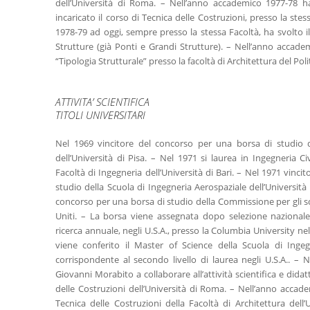
dell’Università di Roma. – Nell’anno accademico 1977-78 ha
incaricato il corso di Tecnica delle Costruzioni, presso la ste
1978-79 ad oggi, sempre presso la stessa Facoltà, ha svolto i
Strutture (già Ponti e Grandi Strutture). – Nell’anno accade
“Tipologia Strutturale” presso la facoltà di Architettura del Poli
ATTIVITA’ SCIENTIFICA
TITOLI UNIVERSITARI
Nel 1969 vincitore del concorso per una borsa di studio d
dell’Università di Pisa. – Nel 1971 si laurea in Ingegneria Ci
Facoltà di Ingegneria dell’Università di Bari. – Nel 1971 vinc
studio della Scuola di Ingegneria Aerospaziale dell’Università
concorso per una borsa di studio della Commissione per gli scamb
Uniti. – La borsa viene assegnata dopo selezione naziona
ricerca annuale, negli U.S.A., presso la Columbia University nel
viene conferito il Master of Science della Scuola di Ingeg
corrispondente al secondo livello di laurea negli U.S.A.. – 
Giovanni Morabito a collaborare all’attività scientifica e didatt
delle Costruzioni dell’Università di Roma. – Nell’anno accad
Tecnica delle Costruzioni della Facoltà di Architettura dell