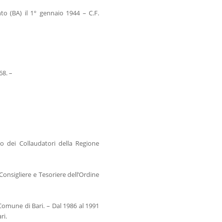
to (BA) il 1° gennaio 1944 – C.F.
68. –
Albo dei Collaudatori della Regione
8 Consigliere e Tesoriere dell’Ordine
omune di Bari. – Dal 1986 al 1991
ri.